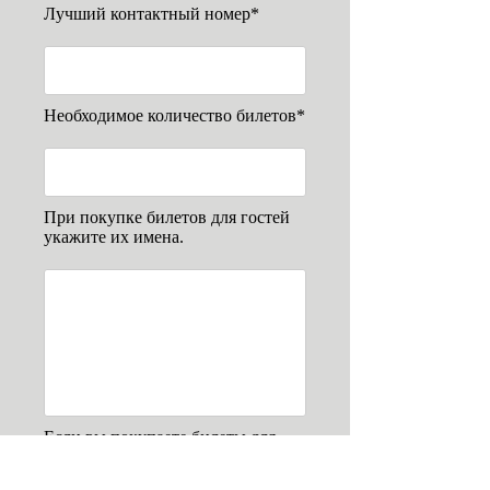
Лучший контактный номер*
Необходимое количество билетов*
При покупке билетов для гостей
укажите их имена.
Если вы покупаете билеты для
оплаты обучения ребенка,
посещающего наш кемпер,