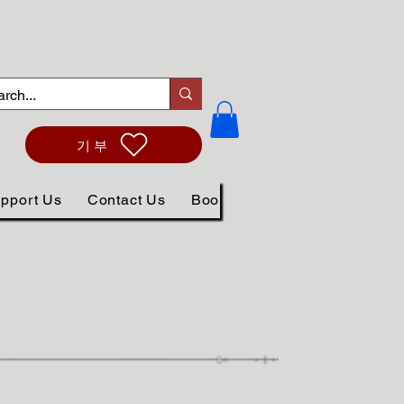
기부
pport Us
Contact Us
Book Online