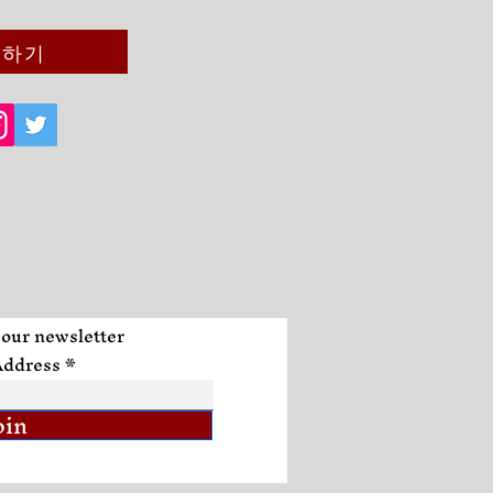
의하기
 our newsletter
Address
oin