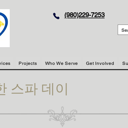
(980)229-7253
vices
Projects
Who We Serve
Get Involved
Su
 스파 데이