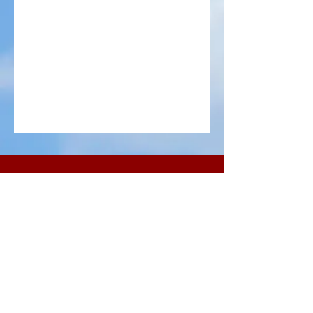
Adresa companiei:
2459 Wilkinson Blvd, Ste. 310
Charlotte, NC 28208
Adresa poștală: