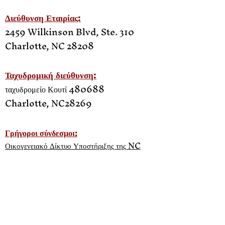
Διεύθυνση Εταιρίας:
2459 Wilkinson Blvd, Ste. 310
Charlotte, NC 28208
Ταχυδρομική διεύθυνση:
ταχυδρομείο Κουτί 480688
Charlotte, NC
28269
Γρήγοροι σύνδεσμοι:
Οικογενειακό Δίκτυο Υποστήριξης της NC
Κατασκηνώσεις σε έμπιστους γονείς
Bye Enterprise
Δούλεψε μαζί μας
επερχόμενα γεγονότα
Μαρτυρίες
Αίθουσα τύπου