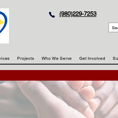
(980)229-7253
vices
Projects
Who We Serve
Get Involved
Su