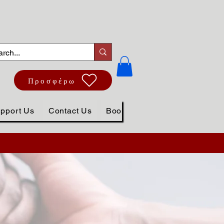
Προσφέρω
pport Us
Contact Us
Book Online