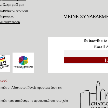
Δούλεψε μαζί μας
επερχόμενα γεγονότα
ΜΕΙΝΕ ΣΥΝΔΕΔΕΜ
Μαρτυρίες
Αίθουσα τύπου
Subscribe to
Email 
J
ήτου
:
ε πώς οι Αξιόπιστοι Γονείς προστατεύουν τις
τε πώς προστατεύουμε τα προσωπικά σας στοιχεία