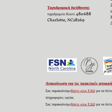
Ταχυδρομική διεύθυνση:
ταχυδρομείο Κουτί 480688
Charlotte, NC
28269
Ανακοίνωση για τις πρακτικές απορρ
Σας παρακαλούμε
Κάντε κλικ ΕΔΩ
για να δείτ
πληροφορίες υγείας
Σας παρακαλούμε
Κάντε κλικ ΕΔΩ
για να δεί