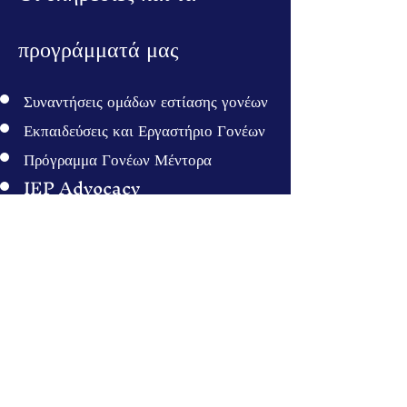
προγράμματά μας
Συναντήσεις ομάδων εστίασης γονέων
Εκπαιδεύσεις και Εργαστήριο Γονέων
Πρόγραμμα Γονέων Μέντορα
IEP Advocacy
Triple P (Πρόγραμμα Θετικών
Γονέων)
Κηδεμονία
Διαβούλευση
Πλοήγηση κοινότητας
(Υποστηρικτικοί πόροι)
Κατασκηνώσεις σε έμπιστους γονείς