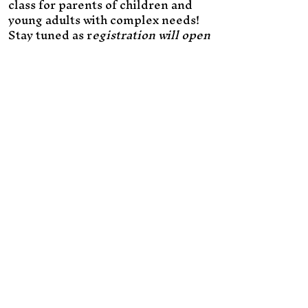
class for parents of children and
young adults with complex needs!
Stay tuned as r
egistration will open
soon.
Click for More Information about
our CPR classes!
Lo que dicen las familias
sobre los padres de
confianza
"Trusted Parents es una
organización maravillosa que
brinda a padres como yo mucha
información importante a través
de los servicios de apoyo que