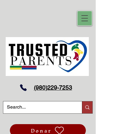
(980)229-7253
Donar