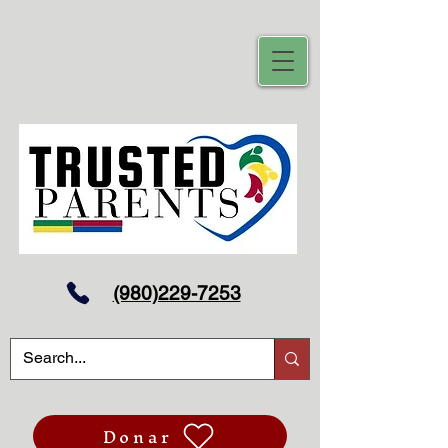
(980)229-7253
Donar