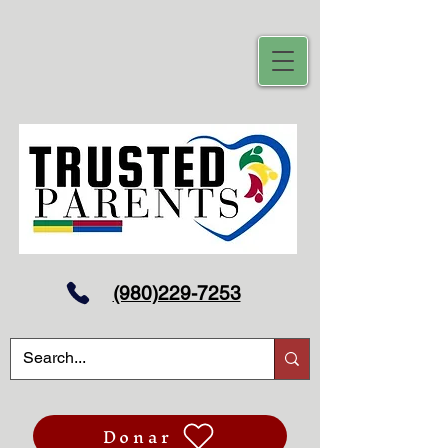
(980)229-7253
Donar