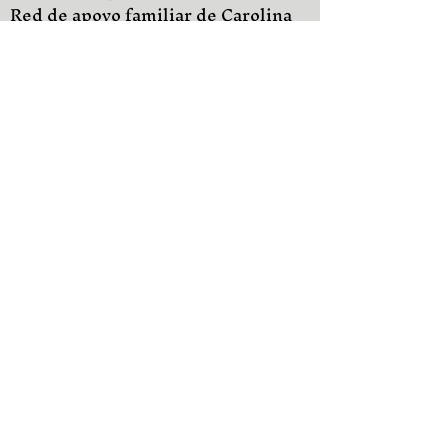
Red de apoyo familiar de Carolina
del Norte
Campamentos en Padres de
Confianza
Adiós empresa
Trabaja con nosotros
Próximos Eventos
Testimonios
Sala de prensa
Contáctenos
© 2023 Padres de confianza Todos los
derechos reservados