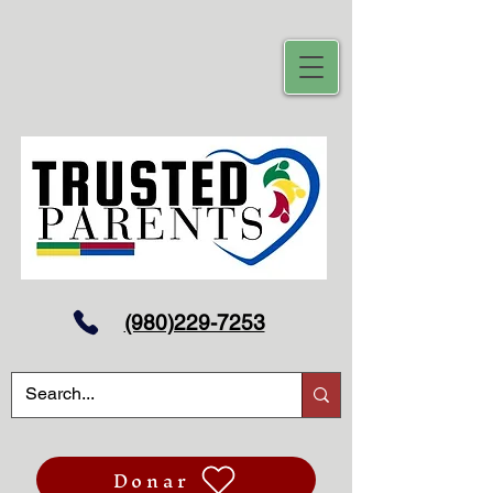
(980)229-7253
Donar