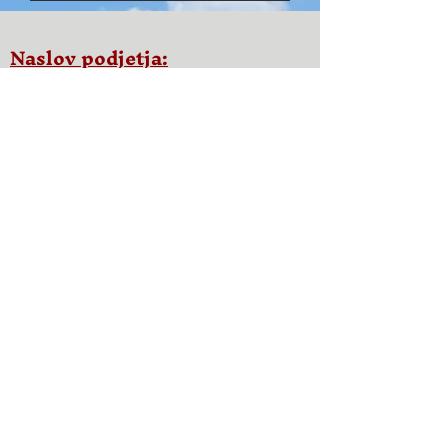
Naslov podjetja:
2459 Wilkinson Blvd, Ste. 310
Charlotte, NC 28208
Poštni naslov:
P.O. Škatla 480688
Charlotte, NC
28269
Hitre povezave:
Mreža za podporo družinam NC
Tabori pri Zaupanja vrednih starših
Adijo Enterprise
Sodelujte z nami
Prihajajoči dogodki
Pričevanja