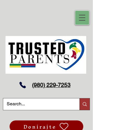
(980) 229-7253
Donirajte