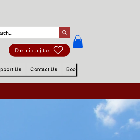
Donirajte
pport Us
Contact Us
Book Online