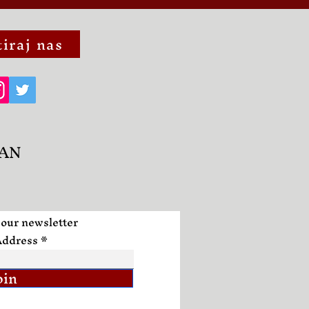
iraj nas
AN
 our newsletter
Address
oin