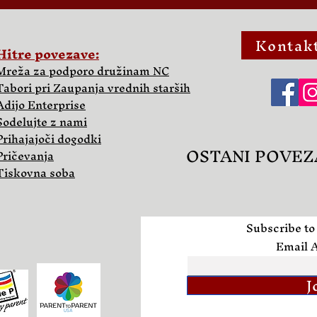
Kontakt
Hitre povezave:
Mreža za podporo družinam NC
Tabori pri Zaupanja vrednih starših
Adijo Enterprise
Sodelujte z nami
Prihajajoči dogodki
OSTANI POVEZ
Pričevanja
Tiskovna soba
Subscribe to
Email 
J