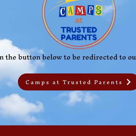
n the button below to be redirected to o
Camps at Trusted Parents