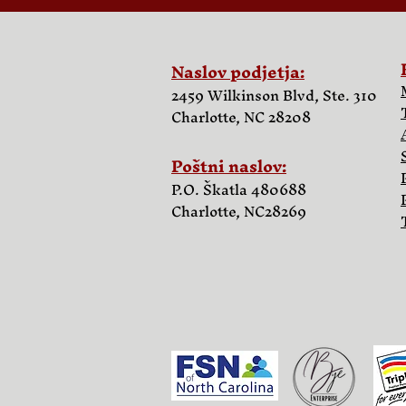
Naslov podjetja:
2459 Wilkinson Blvd, Ste. 310
Charlotte, NC 28208
Poštni naslov:
P.O. Škatla 480688
Charlotte, NC
28269