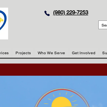
(980) 229-7253
vices
Projects
Who We Serve
Get Involved
Su