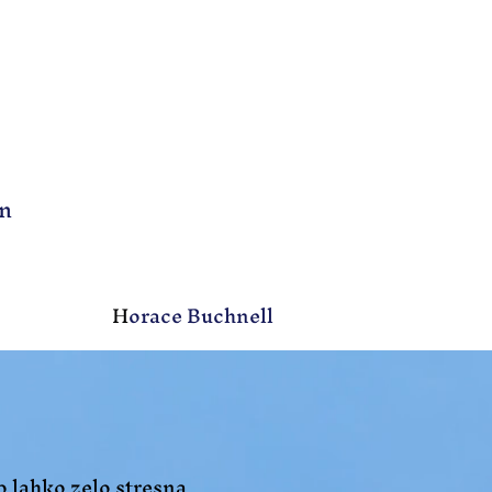
in
H
orace Buchnell
o lahko zelo stresna