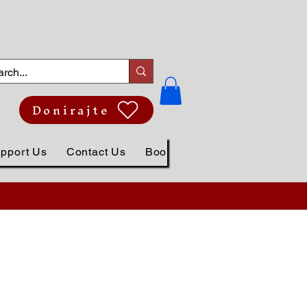
Donirajte
pport Us
Contact Us
Book Online