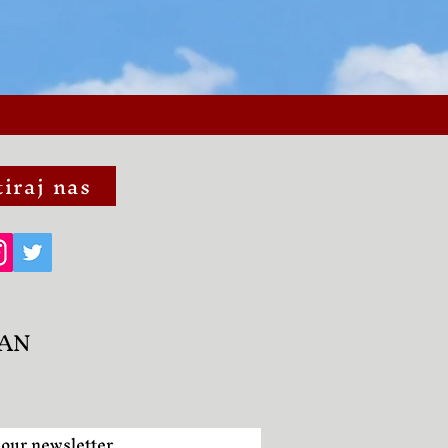
iraj nas
AN
 our newsletter