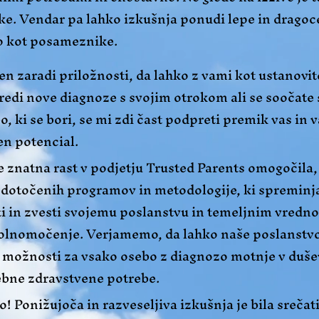
ike. Vendar pa lahko izkušnja ponudi lepe in dragoc
jo kot posameznike.
en zaradi priložnosti, da lahko z vami kot ustanov
sredi nove diagnoze s svojim otrokom ali se soočate
o, ki se bori, se mi zdi čast podpreti premik vas in 
en potencial.
e znatna rast v podjetju Trusted Parents omogočila,
edotočenih programov in metodologije, ki spreminja
i in zvesti svojemu poslanstvu in temeljnim vredno
olnomočenje. Verjamemo, da lahko naše poslanstvo
ga možnosti za vsako osebo z diagnozo motnje v duš
sebne zdravstvene potrebe.
! Ponižujoča in razveseljiva izkušnja je bila srečati