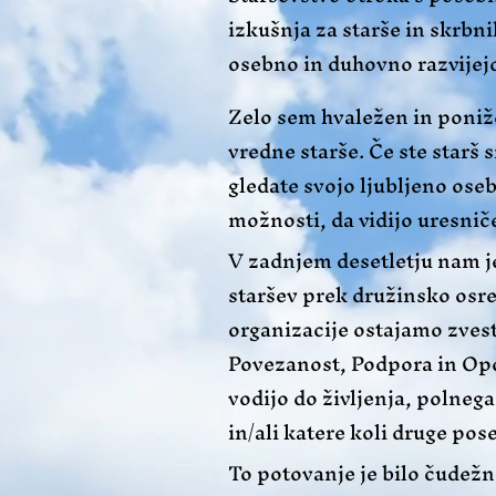
izkušnja za starše in skrbn
osebno in duhovno razvije
​Zelo sem hvaležen in poniž
vredne starše. Če ste starš 
gledate svojo ljubljeno oseb
možnosti, da vidijo uresnič
​V zadnjem desetletju nam j
staršev prek družinsko osr
organizacije ostajamo zvest
Povezanost, Podpora in Op
vodijo do življenja, polne
in/ali katere koli druge po
To potovanje je bilo čudežno