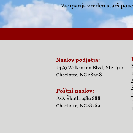
Zaupanja vreden starš pos
Naslov podjetja:
2459 Wilkinson Blvd, Ste. 310
Charlotte, NC 28208
Poštni naslov:
P.O. Škatla 480688
Charlotte, NC
28269