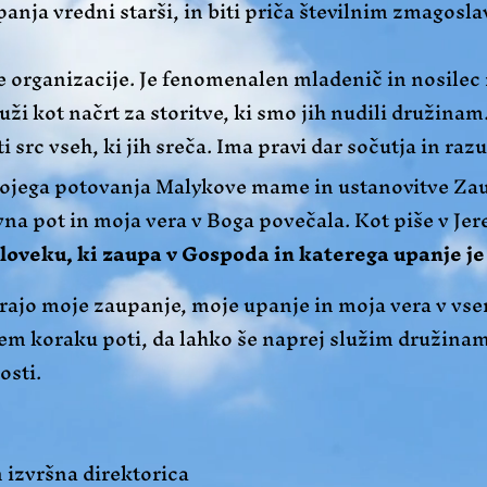
upanja vredni starši, in biti priča številnim zmagosl
j te organizacije. Je fenomenalen mladenič in nosile
luži kot načrt za storitve, ki smo jih nudili družina
i src vseh, ki jih sreča. Ima pravi dar sočutja in raz
 mojega potovanja Malykove mame in ustanovitve Zau
vna pot in moja vera v Boga povečala. Kot piše v Jere
loveku, ki zaupa v Gospoda in katerega upanje j
rajo moje zaupanje, moje upanje in moja vera v vse
em koraku poti, da lahko še naprej služim družinam
osti.
n izvršna direktorica