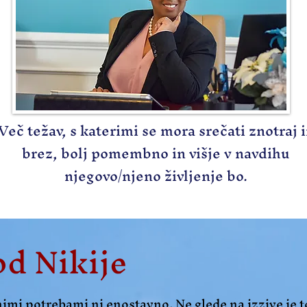
Več težav, s katerimi se mora srečati znotraj 
brez, bolj pomembno in višje v navdihu
njegovo/njeno življenje bo.
od Nikije
imi potrebami ni enostavno. Ne glede na izzive je t