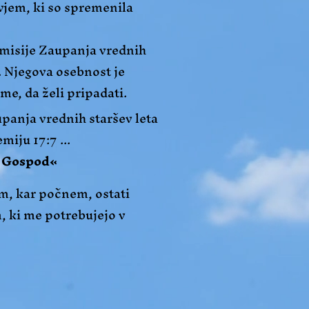
avjem, ki so spremenila
c misije Zaupanja vrednih
m. Njegova osebnost je
ume, da želi pripadati.
panja vrednih staršev leta
miju 17:7 ...
e Gospod«
m, kar počnem, ostati
, ki me potrebujejo v