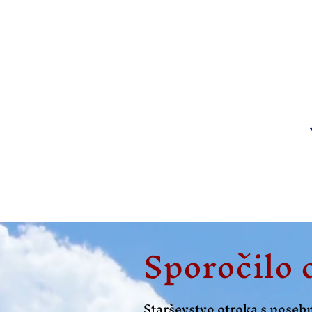
Sporočilo 
Starševstvo otroka s posebn