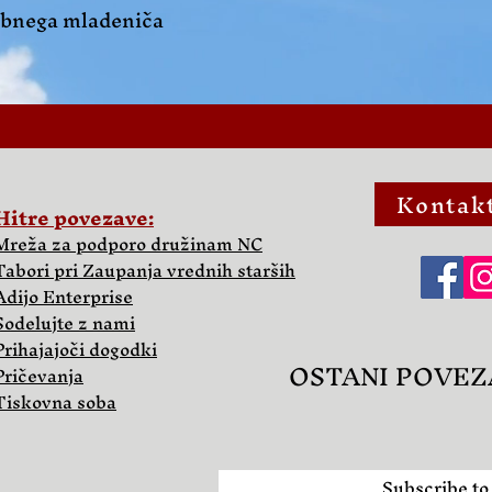
ebnega mladeniča
Kontakt
Hitre povezave:
Mreža za podporo družinam NC
Tabori pri Zaupanja vrednih starših
Adijo Enterprise
Sodelujte z nami
Prihajajoči dogodki
OSTANI POVEZ
Pričevanja
Tiskovna soba
Subscribe to