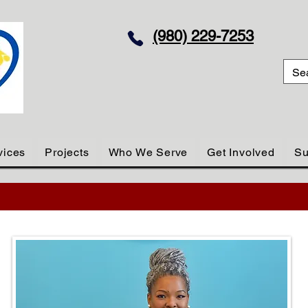
(980) 229-7253
vices
Projects
Who We Serve
Get Involved
Su