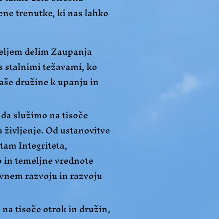
ene trenutke, ki nas lahko
iteljem delim Zaupanja
 s stalnimi težavami, ko
vaše družine k upanju in
 da služimo na tisoče
 življenje. Od ustanovitve
tam Integriteta,
 in temeljne vrednote
evnem razvoju in razvoju
 na tisoče otrok in družin,