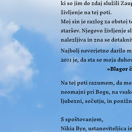
ki so jim do zdaj služili Za
življenje na tej poti.
​Moj sin je razlog za obsto
staršev. Njegovo življenje s
nalezljiva in zna se dotaknit
​Najbolj neverjetno darilo
2011 je, da sta se moja duho
»Blagor č
Na tej poti razumem, da mo
neomajni pri Bogu, na vsak
ljubezni, sočutju, in ponižn
S spoštovanjem,
Nikia Bye, ustanoviteljica i