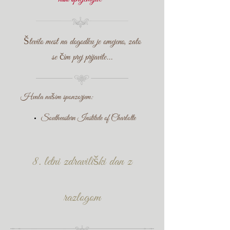
Število mest na dogodku je omejeno, zato
se čim prej prijavite...
Hvala našim sponzorjem:
Southeastern Institute of Charlotte
8. letni zdraviliški dan z
razlogom