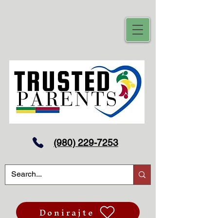
(980) 229-7253
Donirajte