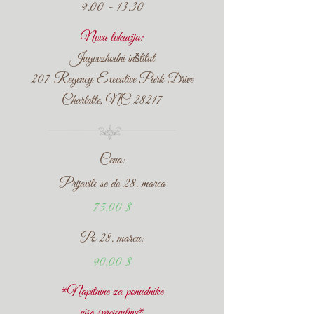
9.00 - 13.30
Nova lokacija:
Jugovzhodni inštitut
207 Regency Executive Park Drive
Charlotte, NC 28217
Cena:
Prijavite se do 28. marca
75,00 $
Po 28. marcu:
90,00 $
*Napitnine za ponudnike
niso sprejemljive*