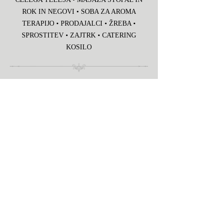
ROK IN NEGOVI • SOBA ZA AROMA
TERAPIJO • PRODAJALCI • ŽREBA •
SPROSTITEV • ZAJTRK • CATERING
KOSILO
RAZŠIRITE BESEDO O TEM
ČUDOVITEM DOGODKU ZBIRANJA
FONDA IN UŽIVAJTE V DNEVU
RAZVAJANJA IN SPROSTITEV
VES IZKURENČEK BO NAMENJEN
PREVERJENIM STARŠEM.
HVALA VAM!!!
Registracija & Kupite svoje