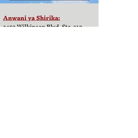
Anwani ya Shirika:
2459 Wilkinson Blvd, Ste. 310
Charlotte, NC 28208
Anwani ya posta:
P.O. Sanduku 480688
Charlotte, NC
28269
Viungo vya Haraka:
Mtandao wa Msaada wa Familia wa
NC
Kambi katika Wazazi Wanaoaminika
Kwaheri Enterprise
Fanya Kazi Nasi
Matukio Yajayo