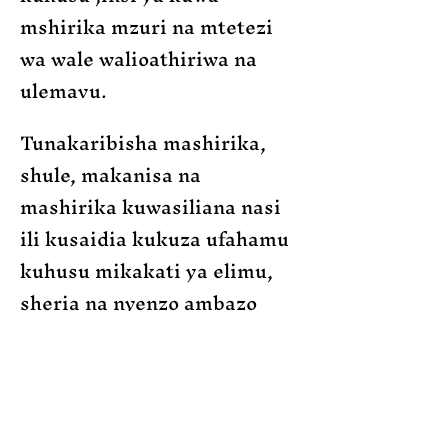
mshirika mzuri na mtetezi
wa wale walioathiriwa na
ulemavu.
Tunakaribisha mashirika,
shule, makanisa na
mashirika kuwasiliana nasi
ili kusaidia kukuza ufahamu
kuhusu mikakati ya elimu,
sheria na nyenzo ambazo
zimewekwa ili kusaidia
wazazi wanaojali watoto
wenye mahitaji maalum ya
afya.