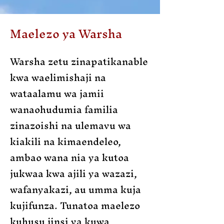
Maelezo ya Warsha
Warsha zetu zinapatikana
bl
e
kwa waelimishaji na
wataalamu wa jamii
wanaohudumia familia
zinazoishi na ulemavu wa
kiakili na kimaendeleo,
ambao wana nia ya kutoa
jukwaa kwa ajili ya wazazi,
wafanyakazi, au umma kuja
kujifunza. Tunatoa maelezo
kuhusu jinsi ya kuwa