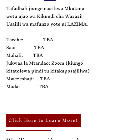
Tafadhali jiunge nasi kwa Mkutano
wetu ujao wa Kikundi cha Wazazi!
Usajili wa mafunzo yote ni LAZIMA.
Tarehe: TBA
Saa: TBA
Mahali: TBA
Jukwaa la Mtandao: Zoom (kiungo
kitatolewa pindi tu kitakaposajiliwa)
Mwezeshaji: TBA
Mada: TBA
Click Here to Learn More!