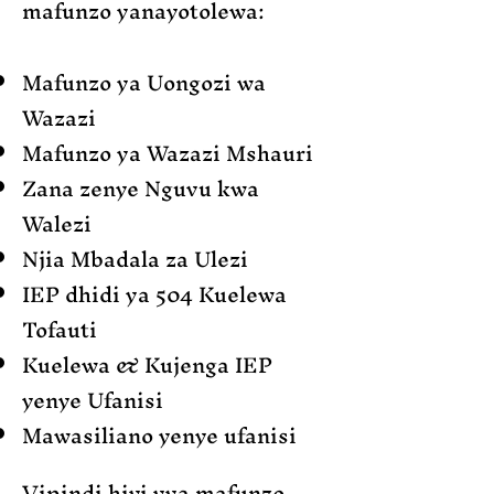
mafunzo yanayotolewa:
Mafunzo ya Uongozi wa
Wazazi
Mafunzo ya Wazazi Mshauri
Zana zenye Nguvu kwa
Walezi
Njia Mbadala za Ulezi
IEP dhidi ya 504 Kuelewa
Tofauti
Kuelewa & Kujenga IEP
yenye Ufanisi
Mawasiliano yenye ufanisi
Vipindi hivi vya mafunzo