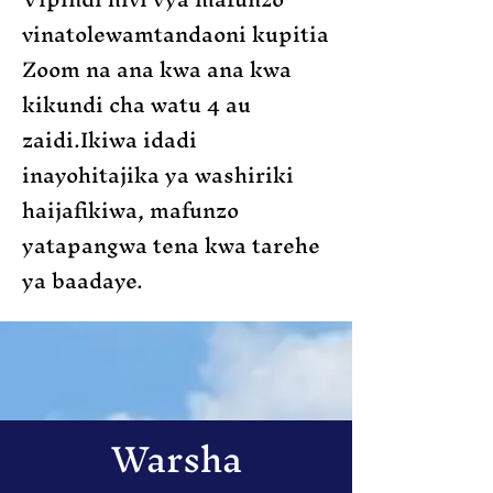
vinatolewa
mtandaoni kupitia
Zoom na ana kwa ana kwa
kikundi cha watu 4 au
zaidi
.
Ikiwa idadi
inayohitajika ya washiriki
haijafikiwa, mafunzo
yatapangwa tena kwa tarehe
ya baadaye.
Warsha