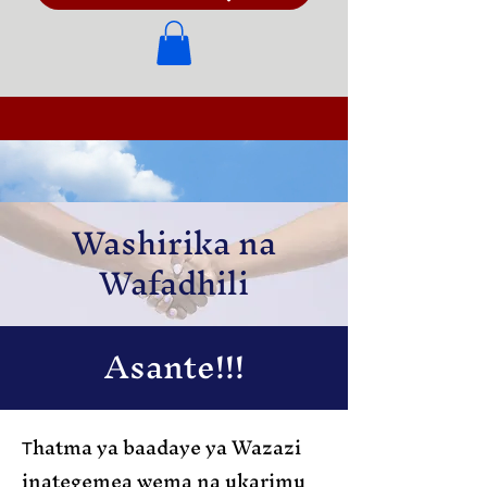
Washirika na
Wafadhili
Asante!!!
hatma ya baadaye ya Wazazi
T
inategemea wema na ukarimu