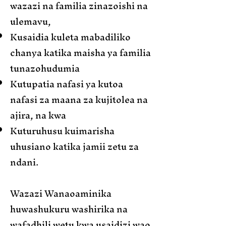
wazazi na familia zinazoishi na
ulemavu,
Kusaidia kuleta mabadiliko
chanya katika maisha ya familia
tunazohudumia
Kutupatia nafasi ya kutoa
nafasi za maana za kujitolea na
ajira, na kwa
Kuturuhusu kuimarisha
uhusiano katika jamii zetu za
ndani.
Wazazi Wanaoaminika
huwashukuru washirika na
wafadhili wetu kwa usaidizi wao